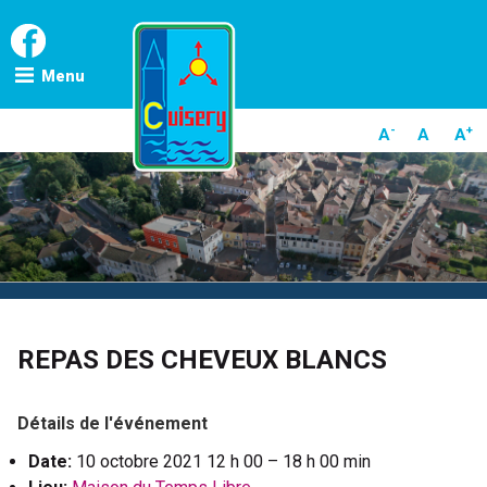
Skip
to
content
Menu
-
+
A
A
A
REPAS DES CHEVEUX BLANCS
Détails de l'événement
Date:
10 octobre 2021 12 h 00
–
18 h 00 min