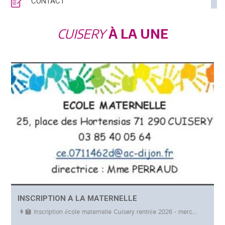
CONTACT
CUISERY
À LA UNE
POSTED
INSCRIPTION A LA MATERNELLE
ON
👩‍🏫 Inscription école maternelle Cuisery rentrée 2026 - merc...