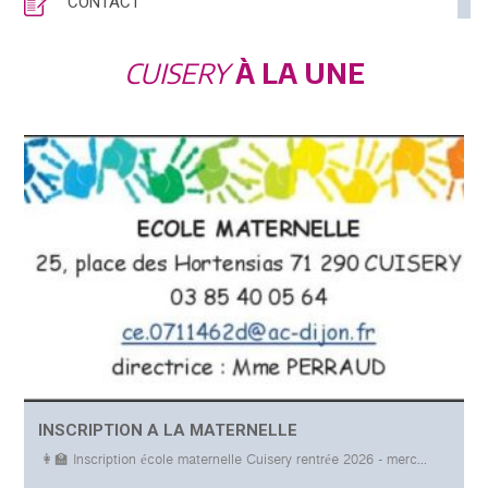
CONTACT
CUISERY
À LA UNE
POSTED
INSCRIPTION A LA MATERNELLE
ON
👩‍🏫 Inscription école maternelle Cuisery rentrée 2026 - merc...