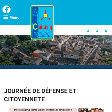
Skip
to
content
Menu
-
+
A
A
A
POSTED
JOURNÉE DE DÉFENSE ET
ON
CITOYENNETE