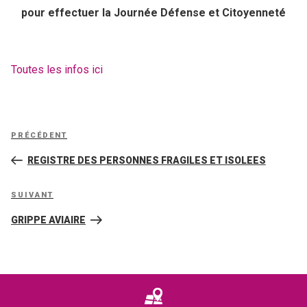
pour effectuer la Journée Défense et Citoyenneté
Toutes les infos ici
Navigation
Article
PRÉCÉDENT
de
précédent
REGISTRE DES PERSONNES FRAGILES ET ISOLEES
l’article
Article
SUIVANT
suivant
GRIPPE AVIAIRE