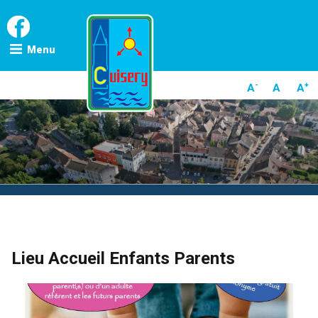
Skip
to
content
Menu
-
+
A
A
A
POSTED
Lieu Accueil Enfants Parents
ON